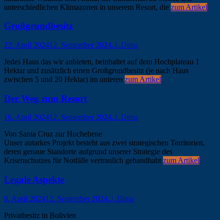
unterschiedlichen Klimazonen in unserem Resort, die
zum Artikel
Großgrundbesitz
22. April 2024
12. September 2024
..|..Dima
Jedes Haus das wir anbieten, beinhaltet auf dem Hochplateau 1
Hektar und zusätzlich einen Großgrundbesitz (je nach Haus
zwischen 5 und 20 Hektar) im unteren
zum Artikel
Der Weg zum Resort
16. April 2024
12. September 2024
..|..Dima
Von Santa Cruz zur Hochebene
Unser autarkes Projekt besteht aus zwei strategischen Territorien,
deren genaue Standorte aufgrund unserer Strategie des
Krisenschutzes für Notfälle vertraulich gehandhabt
zum Artikel
Legale Aspekte
9. April 2024
12. September 2024
..|..Dima
Privatbesitz in Bolivien