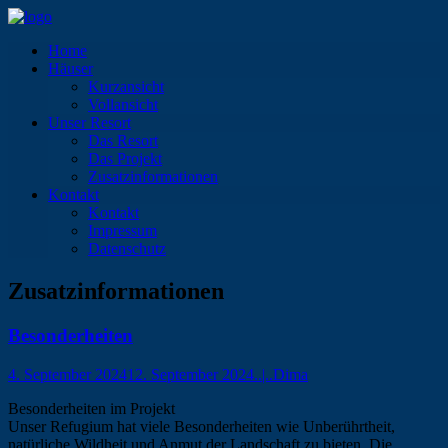
Home
Häuser
Kurzansicht
Vollansicht
Unser Resort
Das Resort
Das Projekt
Zusatzinformationen
Kontakt
Kontakt
Impressum
Datenschutz
Zusatzinformationen
Besonderheiten
4. September 2024
12. September 2024
..|..Dima
Besonderheiten im Projekt
Unser Refugium hat viele Besonderheiten wie Unberührtheit,
natürliche Wildheit und Anmut der Landschaft zu bieten. Die