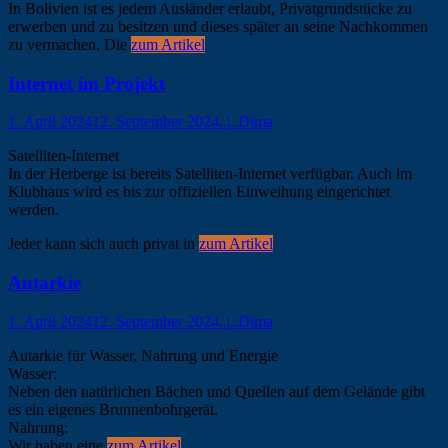
In Bolivien ist es jedem Ausländer erlaubt, Privatgrundstücke zu
erwerben und zu besitzen und dieses später an seine Nachkommen
zu vermachen. Die
zum Artikel
Internet im Projekt
1. April 2024
12. September 2024
..|..Dima
Satelliten-Internet
In der Herberge ist bereits Satelliten-Internet verfügbar. Auch im
Klubhaus wird es bis zur offiziellen Einweihung eingerichtet
werden.
Jeder kann sich auch privat in
zum Artikel
Autarkie
1. April 2024
12. September 2024
..|..Dima
Autarkie für Wasser, Nahrung und Energie
Wasser:
Neben den natürlichen Bächen und Quellen auf dem Gelände gibt
es ein eigenes Brunnenbohrgerät.
Nahrung:
Wir haben eine
zum Artikel